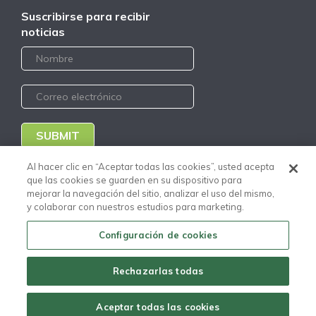
Suscribirse para recibir
noticias
SUBMIT
Al hacer clic en “Aceptar todas las cookies”, usted acepta
Portal Clientes Nuevo
que las cookies se guarden en su dispositivo para
Portal Proveedores Nuevo
Código de Conducta
mejorar la navegación del sitio, analizar el uso del mismo,
Distribuidores
y colaborar con nuestros estudios para marketing.
Aviso de Privacidad
Configuración de cookies
Copyright © Todos los
derechos reservados Euclid
Chemical Eucomex - 2020
Rechazarlas todas
A
Euclid Group
Company
Aceptar todas las cookies