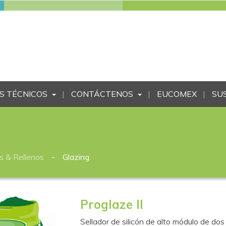
S TÉCNICOS
CONTÁCTENOS
EUCOMEX
SU
s & Rellenos
Glazing
Proglaze II
Sellador de silicón de alto módulo de 