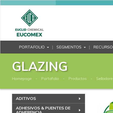
PORTAFOLIO
SEGMENTOS
RECURSO
GLAZING
Homepage
Portafolio
Productos
Selladore
ADITIVOS
ADHESIVOS & PUENTES DE
ADHERENCIA