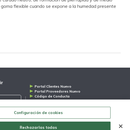
a goma flexible cuando se expone a la humedad presente
ir
Portal Clientes Nuevo
Portal Proveedores Nuevo
Código de Conducta
Distribuidores
Aviso de Privacidad
Configuración de cookies
Copyright © Todos los
derechos reservados Euclid
Chemical Eucomex - 2020
Rechazarlas todas