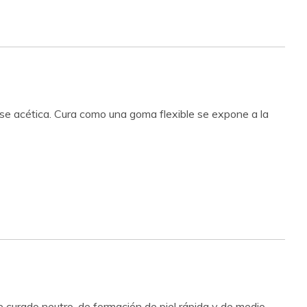
ase acética. Cura como una goma flexible se expone a la
 curado neutro, de formación de piel rápida y de medio