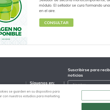
módulo. El sellador se cura formando un
en el aire.
CONSULTAR
Suscribirse para recib
noticias
Síguenos en:
llo N 69 Col.
ookies se guarden en su dispositivo para
/eucomex.mx
an
rar con nuestros estudios para marketing.
 México
/eucomex
00