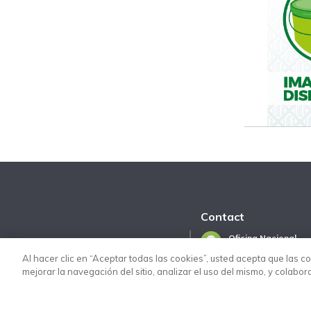
Contact
Oficina Nacional
Via José López Porti
Al hacer clic en “Aceptar todas las cookies”, usted acepta que las c
San Francisco Chilp
mejorar la navegación del sitio, analizar el uso del mismo, y colabo
Tultitlán, Estado de
Tel:
01 (55) 44 40 94 