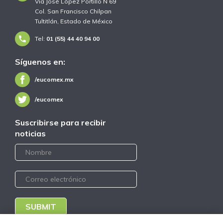
Via José López Portillo N 69
Col. San Francisco Chilpan
Tultitlán, Estado de México
Tel:
01 (55) 44 40 94 00
Síguenos en:
/eucomex.mx
/eucomex
Suscribirse para recibir
noticias
SUBMIT