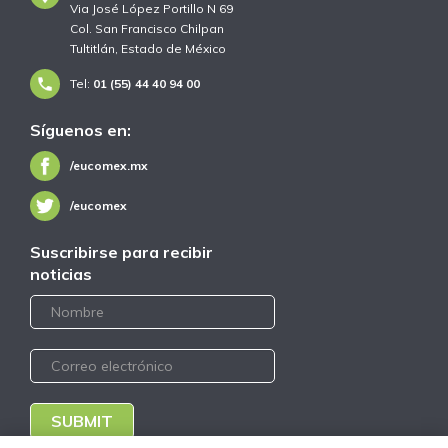
Via José López Portillo N 69
Col. San Francisco Chilpan
Tultitlán, Estado de México
Tel:
01 (55) 44 40 94 00
Síguenos en:
/eucomex.mx
/eucomex
Suscribirse para recibir
noticias
SUBMIT