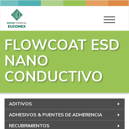
Toggle
navigatio
FLOWCOAT ESD
NANO
CONDUCTIVO
ADITIVOS
ADHESIVOS & PUENTES DE ADHERENCIA
RECUBRIMIENTOS