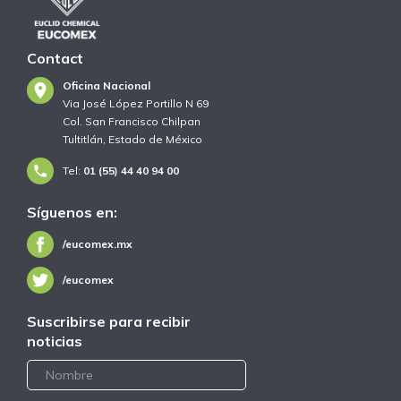
Contact
Oficina Nacional
Via José López Portillo N 69
Col. San Francisco Chilpan
Tultitlán, Estado de México
Tel:
01 (55) 44 40 94 00
Síguenos en:
/eucomex.mx
/eucomex
Suscribirse para recibir
noticias