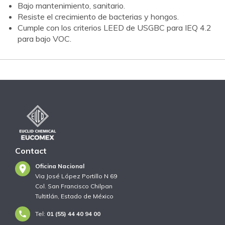
Bajo mantenimiento, sanitario.
Resiste el crecimiento de bacterias y hongos.
Cumple con los criterios LEED de USGBC para IEQ 4.2
para bajo VOC.
Contact
Oficina Nacional
Via José López Portillo N 69
Col. San Francisco Chilpan
Tultitlán, Estado de México
Tel:
01 (55) 44 40 94 00