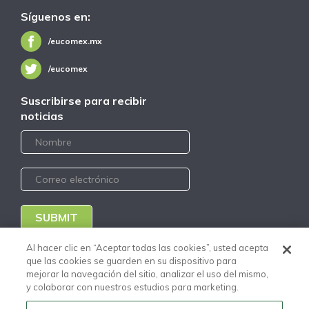
Síguenos en:
/eucomex.mx
/eucomex
Suscribirse para recibir
noticias
SUBMIT
Al hacer clic en “Aceptar todas las cookies”, usted acepta
Portal Clientes Nuevo
que las cookies se guarden en su dispositivo para
Portal Proveedores Nuevo
Código de Conducta
mejorar la navegación del sitio, analizar el uso del mismo,
Distribuidores
y colaborar con nuestros estudios para marketing.
Aviso de Privacidad