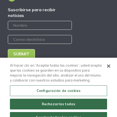
Suscribirse para recibir
noticias
SUBMIT
Al hacer clic en “Aceptar todas las cookies”, usted acepta
Portal Clientes Nuevo
que las cookies se guarden en su dispositivo para
Portal Proveedores Nuevo
Código de Conducta
mejorar la navegación del sitio, analizar el uso del mismo,
Distribuidores
y colaborar con nuestros estudios para marketing.
Aviso de Privacidad
Configuración de cookies
Copyright © Todos los
derechos reservados Euclid
Chemical Eucomex - 2020
Rechazarlas todas
A
Euclid Group
Company