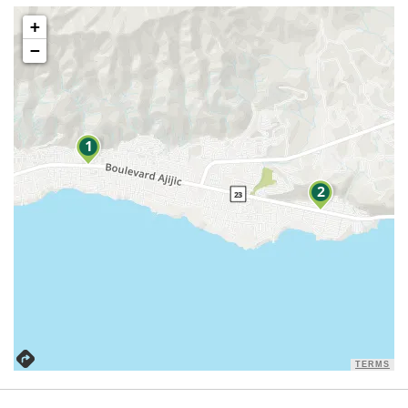
+
−
TERMS